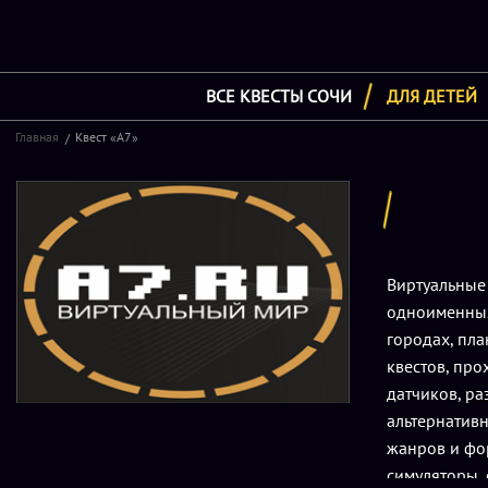
ВСЕ КВЕСТЫ СОЧИ
ДЛЯ ДЕТЕЙ
Главная
Квест «А7»
Виртуальны
одноименных 
городах, пла
квестов, пр
датчиков, р
альтернативн
жанров и фор
симуляторы,