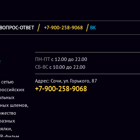
ВОПРОС-ОТВЕТ
+7-900-258-9068
ВК
ПН-ПТ
с 12.00 до 22.00
т
СБ-ВС
с 10.00 до 22.00
Адрес: Сочи, ул. Горького, 87
 сетью
+7-900-258-9068
 российских
альных
ьных шлемов,
ожество
 разных
ялки,
VR-фильм.