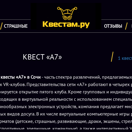
СТРАШНЫЕ
ОТЗЫВЫ
КВЕСТ «А7»
1 квес
е
квесты «А7» в Сочи
- часть спектра развлечений, предлагаемых
VR-клубов. Представительства сети «А7» работают в четырех
нируется открытие пятого клуба. Кроме групповых и индивиду
оходящих в виртуальной реальности с использованием специал
азнообразных электронных устройств, компания предлагает мн
ых видов досуга. В их числе виртуальные компьютерные игры
матов (детские, страшные, развивающие, драки, экшены, стрел
 спортивные, зрелищные, командные), а также интерактивный 